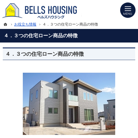
プロの目線からご提案。山形県上山市の注文住宅・新築戸建てを手がける工務店な
山形県上山市の新築・注文住宅・新築戸建てを手がける工務店ならベルズハウジン
ホーム
お役立ち情報
４．３つの住宅ローン商品の特徴
４．３つの住宅ローン商品の特徴
４．３つの住宅ローン商品の特徴