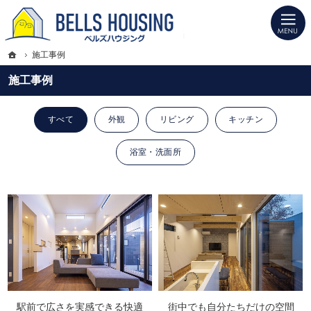
プロの目線からご提案。山形県上山市の注文住宅・新築戸建てを手がける工務店な
山形県上山市の新築・注文住宅・新築戸建てを手がける工務店ならベルズハウジン
ホーム
施工事例
施工事例
すべて
外観
リビング
キッチン
浴室・洗面所
駅前で広さを実感できる快適
街中でも自分たちだけの空間