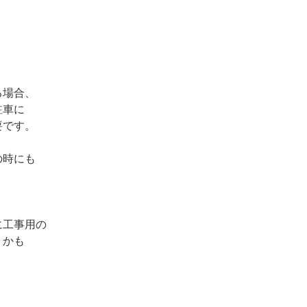
る場合、
駐車に
要です。
の時にも
に工事用の
うかも