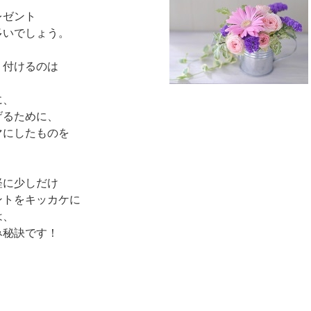
レゼント
多いでしょう。
り付けるのは
、
に、
げるために、
マにしたものを
軽に少しだけ
ントをキッカケに
は、
み秘訣です！