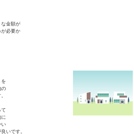
きな金額が
みが必要か
。
さを
地の
す。
って
的に
かい
が良いです。