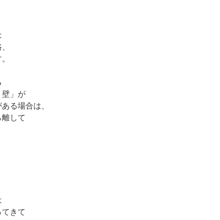
は
路、
す。
る
う壁」が
がある場合は、
ら離して
は
ってきて