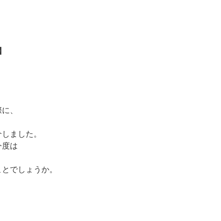
】
際に、
介しました。
今度は
。
ことでしょうか。