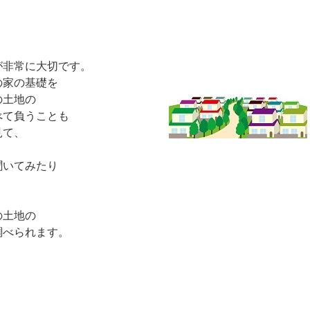
が非常に大切です。
の家の基礎を
の土地の
べて負うことも
見て、
、
聞いてみたり
の土地の
調べられます。