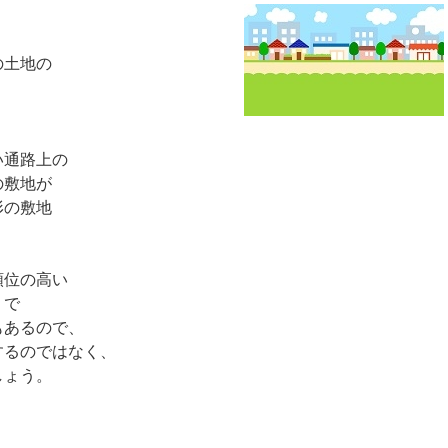
、
の土地の
。
い通路上の
の敷地が
形の敷地
順位の高い
りで
もあるので、
するのではなく、
しょう。